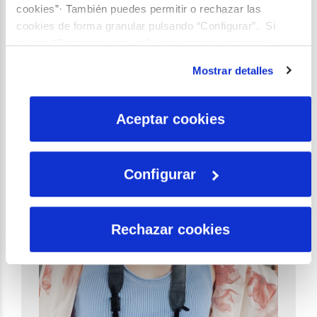
cookies”· También puedes permitir o rechazar las
Sobre el autor
cookies de forma granular pulsando “Configurar”. Si
pulsas “Rechazar cookies”, equivaldrá a rechazar la
instalación de todas las cookies salvo las necesarias que
Mostrar detalles
son indispensables para que el sitio web funcione y que
por tanto no se pueden desactivar. Puedes consultar
más información en nuestra
Política de Cookies
Aceptar cookies
Configurar
Rechazar cookies