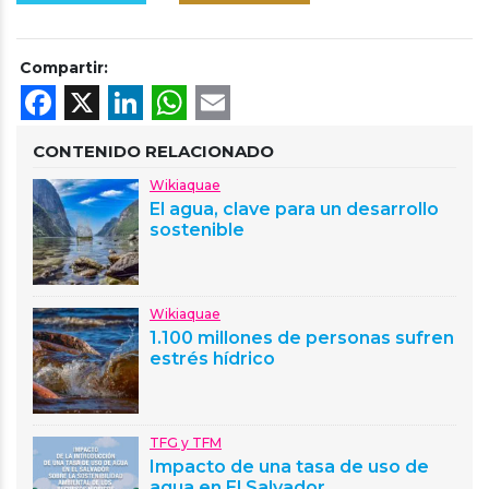
Compartir:
Facebook
X
LinkedIn
WhatsApp
Email
CONTENIDO RELACIONADO
Wikiaquae
El agua, clave para un desarrollo
sostenible
Wikiaquae
1.100 millones de personas sufren
estrés hídrico
TFG y TFM
Impacto de una tasa de uso de
agua en El Salvador