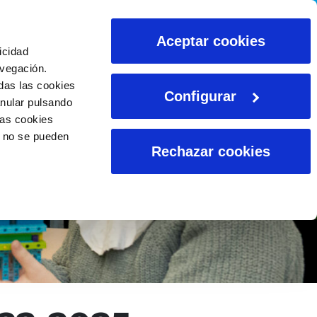
CALCULADORAS
Aceptar cookies
icidad
avegación.
das las cookies
Configurar
anular pulsando
las cookies
o no se pueden
Rechazar cookies