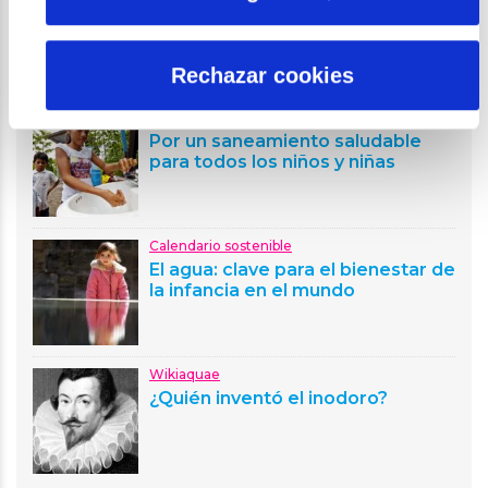
Facebook
X
LinkedIn
WhatsApp
Email
Rechazar cookies
CONTENIDO RELACIONADO
Calendario sostenible
Por un saneamiento saludable
para todos los niños y niñas
Calendario sostenible
El agua: clave para el bienestar de
la infancia en el mundo
Wikiaquae
¿Quién inventó el inodoro?