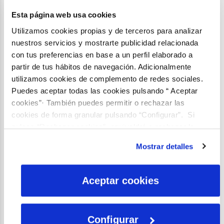
Esta página web usa cookies
Utilizamos cookies propias y de terceros para analizar
nuestros servicios y mostrarte publicidad relacionada
con tus preferencias en base a un perfil elaborado a
partir de tus hábitos de navegación. Adicionalmente
utilizamos cookies de complemento de redes sociales.
Puedes aceptar todas las cookies pulsando “ Aceptar
Enlaces:
cookies”· También puedes permitir o rechazar las
Descargar la revista Aquae Views 20
cookies de forma granular pulsando “Configurar”. Si
pulsas “Rechazar cookies”, equivaldrá a rechazar la
instalación de todas las cookies salvo las necesarias que
Mostrar detalles
son indispensables para que el sitio web funcione y que
NO TE PIERDAS MÁS CONTENIDOS
COMO ESTOS
por tanto no se pueden desactivar. Puedes consultar
más información en nuestra
Política de Cookies
Aceptar cookies
¡SUSCRÍBETE AHORA!
Configurar
Compartir: