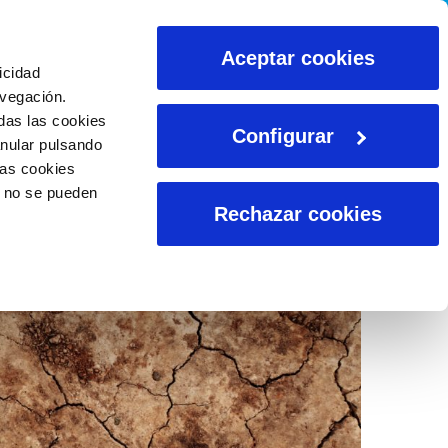
CALCULADORAS
Aceptar cookies
icidad
avegación.
das las cookies
Configurar
anular pulsando
las cookies
o no se pueden
Rechazar cookies