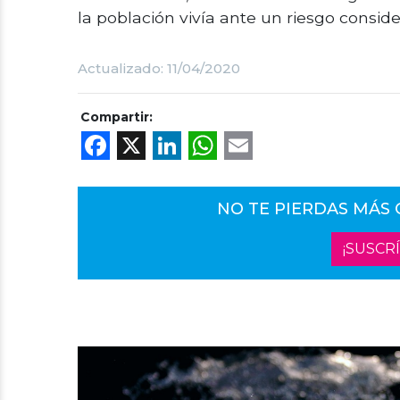
la población vivía ante un riesgo consid
Actualizado: 11/04/2020
Compartir:
Facebook
X
LinkedIn
WhatsApp
Email
NO TE PIERDAS MÁS
¡SUSCR