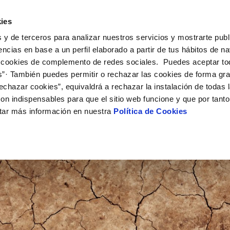
UÉ HACEMOS
CAMPUS AQUAE
HISTORIAS DEL CAMBIO
ies
 y de terceros para analizar nuestros servicios y mostrarte publ
encias en base a un perfil elaborado a partir de tus hábitos de n
 cookies de complemento de redes sociales. Puedes aceptar to
s”· También puedes permitir o rechazar las cookies de forma gr
echazar cookies”, equivaldrá a rechazar la instalación de todas 
on indispensables para que el sitio web funcione y que por tant
tar más información en nuestra
Política de Cookies