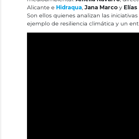
Alicante e
Hidraqua
,
Jana Marco
y
Elías
Son ellos quienes analizan las iniciativ
ejemplo de resiliencia climática y un en