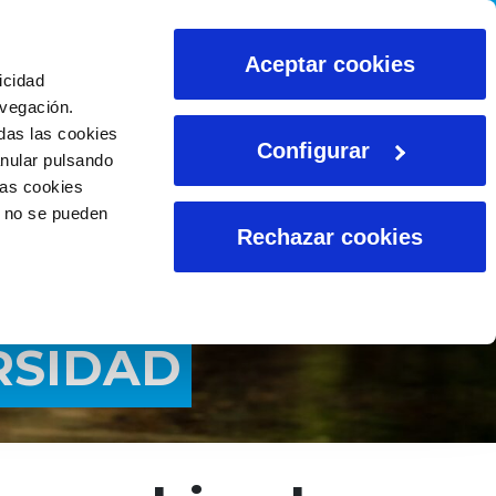
CALCULADORAS
Aceptar cookies
icidad
avegación.
das las cookies
Configurar
anular pulsando
las cookies
o no se pueden
Rechazar cookies
RSIDAD