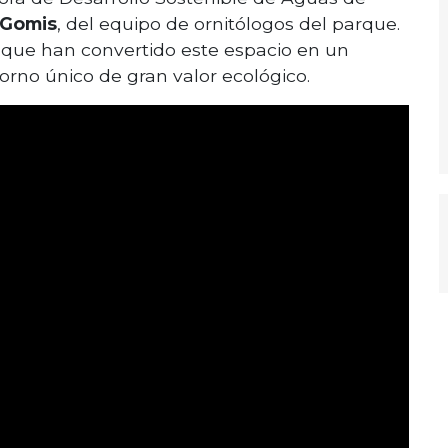
 Gomis
, del equipo de ornitólogos del parque.
as que han convertido este espacio en un
torno único de gran valor ecológico.