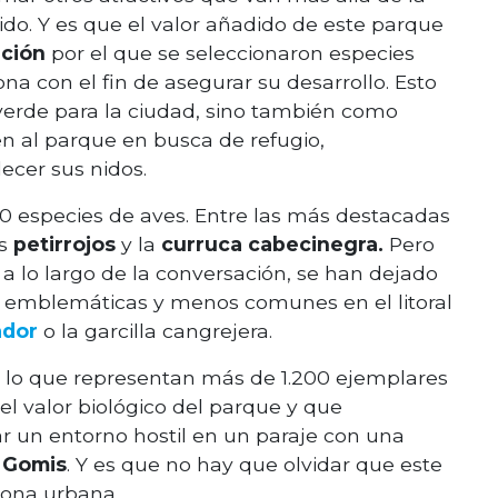
ido. Y es que el valor añadido de este parque
ación
por el que se seleccionaron especies
na con el fin de asegurar su desarrollo. Esto
verde para la ciudad, sino también como
n al parque en busca de refugio,
ecer sus nidos.
 especies de aves. Entre las más destacadas
os
petirrojos
y la
curruca cabecinegra.
Pero
a lo largo de la conversación, se han dejado
s emblemáticas y menos comunes en el litoral
ador
o la garcilla cangrejera.
 lo que representan más de 1.200 ejemplares
del valor biológico del parque y que
 un entorno hostil en un paraje con una
s Gomis
. Y es que no hay que olvidar que este
zona urbana.