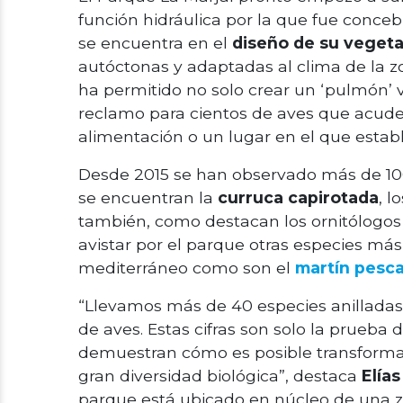
función hidráulica por la que fue conceb
se encuentra en el
diseño de su veget
autóctonas y adaptadas al clima de la zo
ha permitido no solo crear un ‘pulmón’ 
reclamo para cientos de aves que acude
alimentación o un lugar en el que establ
Desde 2015 se han observado más de 100
se encuentran la
curruca capirotada
, l
también, como destacan los ornitólogos 
avistar por el parque otras especies má
mediterráneo como son el
martín pesc
“Llevamos más de 40 especies anilladas
de aves. Estas cifras son solo la prueba 
demuestran cómo es posible transformar
gran diversidad biológica”, destaca
Elía
parque está ubicado en núcleo de una 