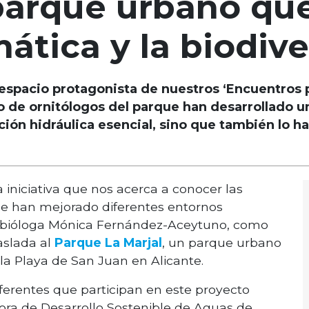
 parque urbano qu
imática y la biodiv
l espacio protagonista de nuestros ‘Encuentros p
o de ornitólogos del parque han desarrollado u
ión hidráulica esencial, sino que también lo h
 iniciativa que nos acerca a conocer las
ue han mejorado diferentes entornos
la bióloga Mónica Fernández-Aceytuno, como
aslada al
Parque La Marjal
, un parque urbano
a Playa de San Juan en Alicante.
ferentes que participan en este proyecto
ctora de Desarrollo Sostenible de Aguas de