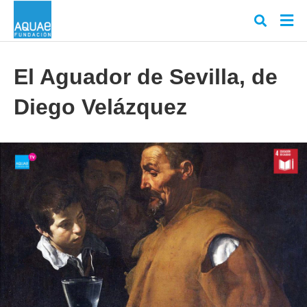
El Aguador de Sevilla, de
Diego Velázquez
Escr
tu
cons
y
puls
en
INT