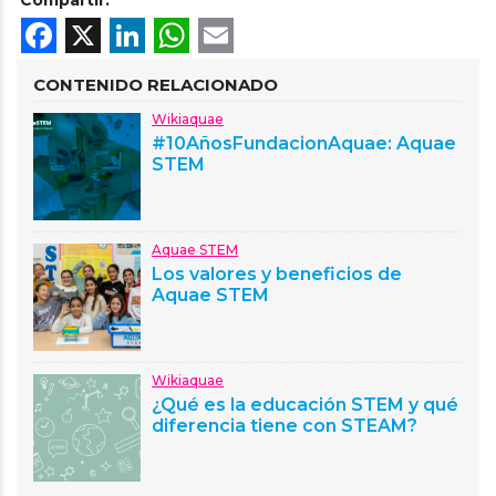
Compartir:
Facebook
X
LinkedIn
WhatsApp
Email
CONTENIDO RELACIONADO
Wikiaquae
#10AñosFundacionAquae: Aquae
STEM
Aquae STEM
Los valores y beneficios de
Aquae STEM
Wikiaquae
¿Qué es la educación STEM y qué
diferencia tiene con STEAM?