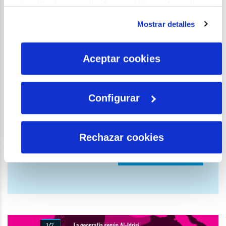
pulsas “Rechazar cookies”, equivaldrá a rechazar la
instalación de todas las cookies salvo las necesarias que
Dispones de más información sobre el
Mostrar detalles
son indispensables para que el sitio web funcione y que
tratamiento de tus datos personales en la
por tanto no se pueden desactivar. Puedes consultar
Política de Privacidad de la web disponible
más información en nuestra
Política de Cookies
en https://www.fundacionaquae.org/politica-
Aceptar cookies
privacidad/
Acepto recibir información de mi interés (por
medios electrónicos, impresos y/o telefónicos)
Configurar
de FUNDACIÓN AQUAE
He leído, entiendo y acepto las condiciones de
la
política de privacidad
Rechazar cookies
1/7
2/7