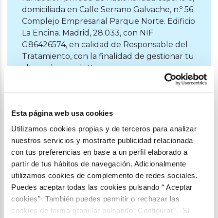
domiciliada en Calle Serrano Galvache, n.º 56.
Complejo Empresarial Parque Norte. Edificio
La Encina. Madrid, 28.033, con NIF
G86426574, en calidad de Responsable del
Tratamiento, con la finalidad de gestionar tu
alta en la newsletter.
Tienes derecho a acceder, rectificar y
suprimir los datos, así como a ejercer otros
derechos que reconoce el Reglamento
Esta página web usa cookies
2016/679/UE, de 27 de abril, Europeo de
Utilizamos cookies propias y de terceros para analizar
Protección de Datos y la Ley Orgánica
nuestros servicios y mostrarte publicidad relacionada
3/2018, de 5 de diciembre Protección de
con tus preferencias en base a un perfil elaborado a
Datos Personales y garantía de los derechos
partir de tus hábitos de navegación. Adicionalmente
digitales, a través del correo dpo@veolia.com
utilizamos cookies de complemento de redes sociales.
o bien mediante correo postal a la siguiente
Puedes aceptar todas las cookies pulsando “ Aceptar
dirección: Passeig de la Zona Franca 48,
cookies”· También puedes permitir o rechazar las
Planta 6, (08038) Barcelona; con la
cookies de forma granular pulsando “Configurar”. Si
referencia "Protección de datos".