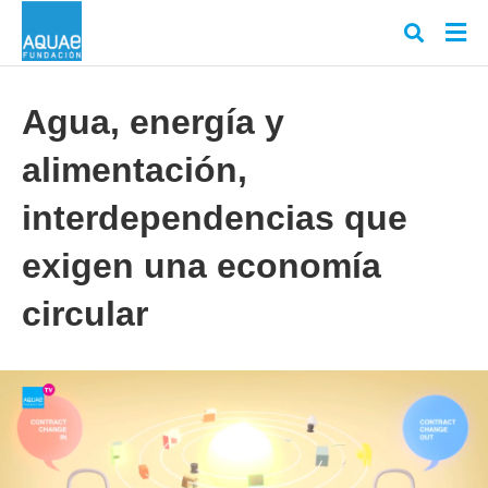
Agua, energía y
alimentación,
Escr
tu
cons
interdependencias que
y
puls
exigen una economía
en
INT
circular