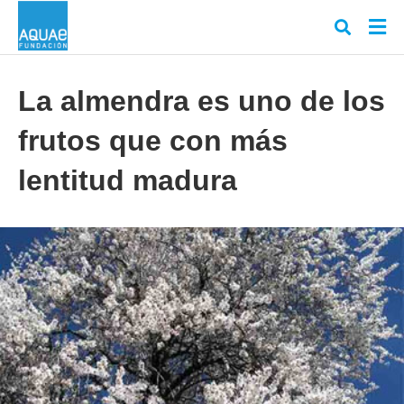
La almendra es uno de los
frutos que con más
Escr
tu
cons
lentitud madura
y
puls
en
INT