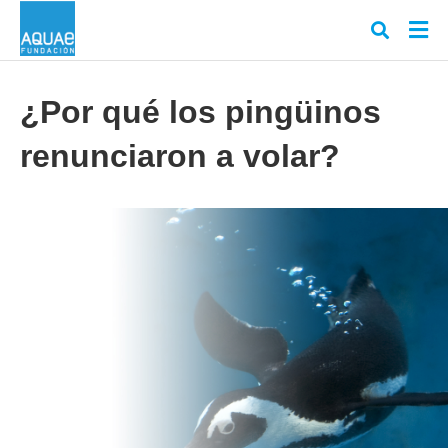
¿Por qué los pingüinos
renunciaron a volar?
Escr
tu
cons
y
puls
en
INT