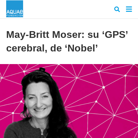
May-Britt Moser: su ‘GPS’
cerebral, de ‘Nobel’
Escr
tu
cons
y
puls
en
INT