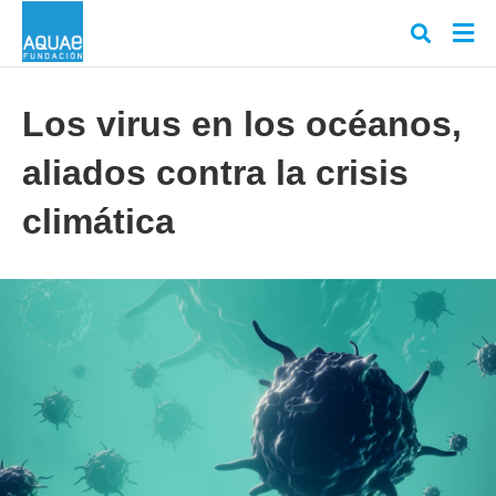
Los virus en los océanos,
aliados contra la crisis
Escr
tu
cons
climática
y
puls
en
INT