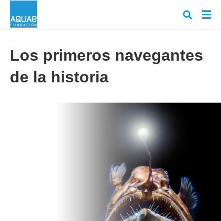
Los primeros navegantes
de la historia
Escr
tu
cons
y
puls
en
INT