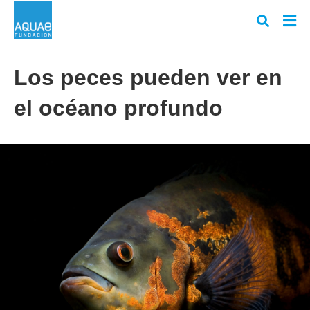
Los peces pueden ver en
el océano profundo
Escr
tu
cons
y
puls
en
INT