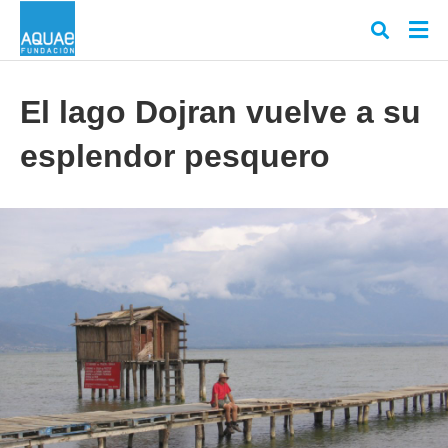
El lago Dojran vuelve a su
esplendor pesquero
Escr
tu
cons
y
puls
en
INT