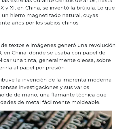
as estrellas durante cientos de años, hasta
 y XI, en China, se inventó la brújula. Lo que
, un hierro magnetizado natural, cuyas
nte años por los sabios chinos.
de textos e imágenes generó una revolución
400, en China, donde se usaba con papel de
plicar una tinta, generalmente oleosa, sobre
rirla al papel por presión.
ibuye la invención de la imprenta moderna
ensas investigaciones y sus varios
molde de mano, una flamante técnica que
tidades de metal fácilmente moldeable.