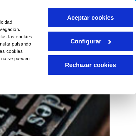
CALCULADORAS
Aceptar cookies
icidad
avegación.
das las cookies
Configurar
anular pulsando
las cookies
o no se pueden
Rechazar cookies