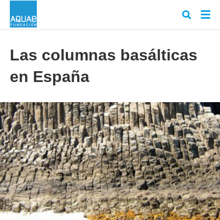
Las columnas basálticas
en España
Escr
tu
cons
y
puls
en
INT