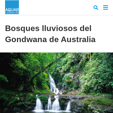
Bosques lluviosos del
Gondwana de Australia
Escr
tu
cons
y
puls
en
INT