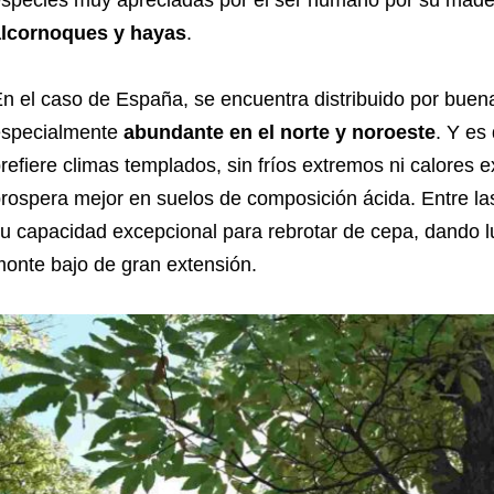
species muy apreciadas por el ser humano por su made
alcornoques y hayas
.
n el caso de España, se encuentra distribuido por buena p
especialmente
abundante en el norte y noroeste
. Y es
refiere climas templados, sin fríos extremos ni calores
rospera mejor en suelos de composición ácida. Entre las
u capacidad excepcional para rebrotar de cepa, dando l
onte bajo de gran extensión.