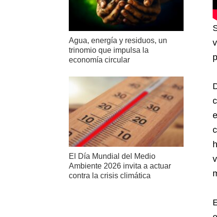
S
Agua, energía y residuos, un
v
trinomio que impulsa la
p
economía circular
D
c
e
c
h
El Día Mundial del Medio
v
Ambiente 2026 invita a actuar
m
contra la crisis climática
E