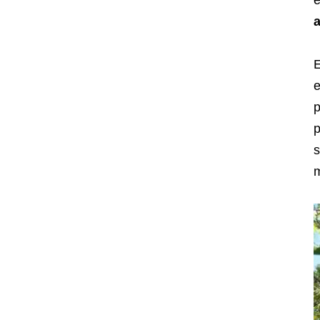
e
E
p
p
s
m