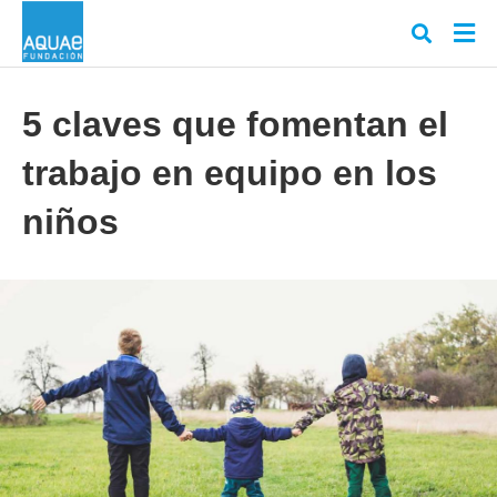
5 claves que fomentan el
trabajo en equipo en los
Escr
tu
cons
niños
y
puls
en
INT