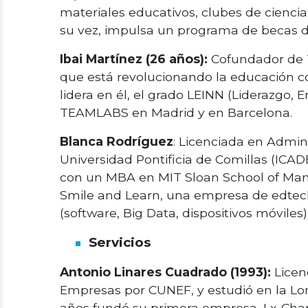
materiales educativos, clubes de cienc
su vez, impulsa un programa de becas de
Ibai Martínez (26 años):
Cofundador de 
que está revolucionando la educación 
lidera en él, el grado LEINN (Liderazgo
TEAMLABS en Madrid y en Barcelona.
Blanca Rodríguez
: Licenciada en Admin
Universidad Pontificia de Comillas (ICAD
con un MBA en MIT Sloan School of Ma
Smile and Learn, una empresa de edtec
(software, Big Data, dispositivos móviles
Servicios
Antonio Linares Cuadrado (1993):
Licen
Empresas por CUNEF, y estudió en la Lo
años fundó su primera empresa, Lx-Chan