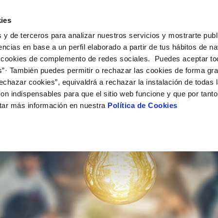
UÉ HACEMOS
CAMPUS AQUAE
HISTORIAS DEL CAMBIO
ies
 y de terceros para analizar nuestros servicios y mostrarte publ
encias en base a un perfil elaborado a partir de tus hábitos de n
 cookies de complemento de redes sociales. Puedes aceptar to
s”· También puedes permitir o rechazar las cookies de forma gr
echazar cookies”, equivaldrá a rechazar la instalación de todas 
on indispensables para que el sitio web funcione y que por tant
tar más información en nuestra
Política de Cookies