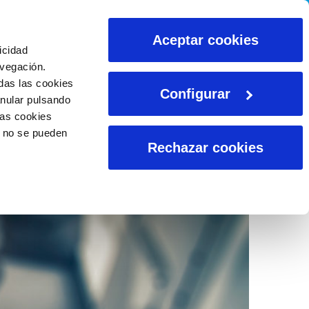
CALCULADORAS
Aceptar cookies
icidad
avegación.
das las cookies
Configurar
anular pulsando
las cookies
o no se pueden
Rechazar cookies