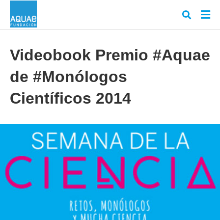
Videobook Premio #Aquae
de #Monólogos
Escr
tu
cons
Científicos 2014
y
puls
en
INT