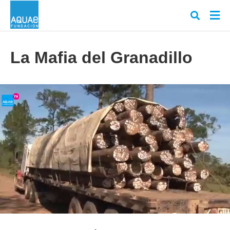
La Mafia del Granadillo
Escr
tu
cons
y
puls
en
INT