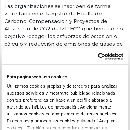
Las organizaciones se inscriben de forma
voluntaria en el Registro de Huella de
Carbono, Compensación y Proyectos de
Absorción de CO2 de MITECO que tiene como
objetivo recoger los esfuerzos de éstas en el
cálculo y reducción de emisiones de gases de
efecto invernadero que generan su actividad.
Este registro se reserva a aquellas
organizaciones que registran su huella de
Esta página web usa cookies
carbono durante un mínimo de cuatro,
cuentan con un plan para disminuir sus
Utilizamos cookies propias y de terceros para analizar
nuestros servicios y mostrarte publicidad relacionada
emisiones de CO2 y lo hacen efectivo. En 2019,
con tus preferencias en base a un perfil elaborado a
un total de 1.195 organizaciones españolas se
partir de tus hábitos de navegación. Adicionalmente
inscribieron para lograr estos sellos que
utilizamos cookies de complemento de redes sociales.
destacan la sostenibilidad.
Puedes aceptar todas las cookies pulsando “ Aceptar
cookies”· También puedes permitir o rechazar las
En 2014 y 2015 Fundación Aquae recibió los