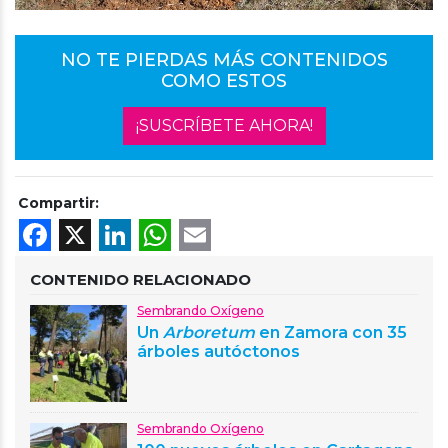
NO TE PIERDAS MÁS CONTENIDOS
COMO ESTOS
¡SUSCRÍBETE AHORA!
Compartir:
Facebook
X
LinkedIn
WhatsApp
Email
CONTENIDO RELACIONADO
Sembrando Oxígeno
Un
Arboretum
en Zamora con 35
árboles autóctonos
Sembrando Oxígeno