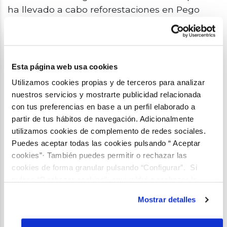
ha llevado a cabo reforestaciones en Pego
(Alicante), donde se han sembrado más de
4.000 árboles en distintas fases, restaurando
así ocho hectáreas de bosque incendiado y en
la zona de las Arcas Reales (Valladolid) donde
Esta página web usa cookies
se plantaron unos 1.000 árboles y plantas
Utilizamos cookies propias y de terceros para analizar
citadas en los textos de Miguel Delibes en una
nuestros servicios y mostrarte publicidad relacionada
extensión de 1.200 m2. Además, en el marco
con tus preferencias en base a un perfil elaborado a
del proyecto, se han llevado a cabo dos
partir de tus hábitos de navegación. Adicionalmente
plantaciones en Valladolid y Granada, para
utilizamos cookies de complemento de redes sociales.
compensar las emisiones de CO2 generadas
Puedes aceptar todas las cookies pulsando “ Aceptar
por la celebración del Aquae Campus en
cookies”· También puedes permitir o rechazar las
dichas localidades.
cookies de forma granular pulsando “Configurar”. Si
pulsas “Rechazar cookies”, equivaldrá a rechazar la
Compensando nuestra Huella de Carbono
instalación de todas las cookies salvo las necesarias que
Mostrar detalles
son indispensables para que el sitio web funcione y que
La huella de carbono es la totalidad de gases
por tanto no se pueden desactivar. Puedes consultar
de efecto invernadero emitidos por un