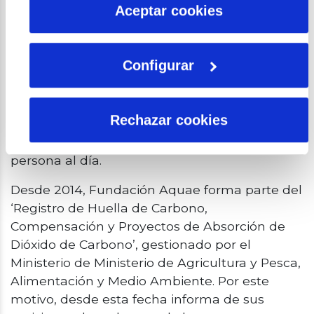
más información en nuestra
Política de Cookies
Aceptar cookies
individuo, organización, evento o producto.
Una vez conocido el tamaño y la huella, es
posible implementar una estrategia de
Configurar
reducción y/o compensación de emisiones. En
este sentido, los árboles cumplen una doble
función: absorben CO2 y generan oxígeno. Por
Rechazar cookies
eso, sembrar árboles es sembrar oxígeno: 22
árboles suplen la demanda de oxígeno de una
persona al día.
Desde 2014, Fundación Aquae forma parte del
‘Registro de Huella de Carbono,
Compensación y Proyectos de Absorción de
Dióxido de Carbono’, gestionado por el
Ministerio de Ministerio de Agricultura y Pesca,
Alimentación y Medio Ambiente. Por este
motivo, desde esta fecha informa de sus