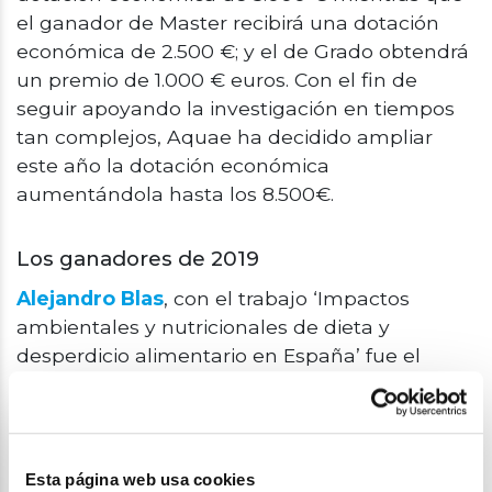
el ganador de Master recibirá una dotación
económica de 2.500 €; y el de Grado obtendrá
un premio de 1.000 € euros. Con el fin de
seguir apoyando la investigación en tiempos
tan complejos, Aquae ha decidido ampliar
este año la dotación económica
aumentándola hasta los 8.500€.
Los ganadores de 2019
Alejandro Blas
, con el trabajo ‘Impactos
ambientales y nutricionales de dieta y
desperdicio alimentario en España’ fue el
ganador de la VI edición de los Premios Tesis
Doctoral de la Cátedra Aquae.
A lo largo de su investigación, Blas analizaba
Esta página web usa cookies
los patrones de consumo actuales en hogares