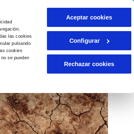
CALCULADORAS
Aceptar cookies
icidad
avegación.
das las cookies
Configurar
anular pulsando
las cookies
o no se pueden
Rechazar cookies