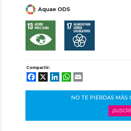
Aquae ODS
Compartir:
Facebook
X
LinkedIn
WhatsApp
Email
NO TE PIERDAS MÁS
¡SUSCR