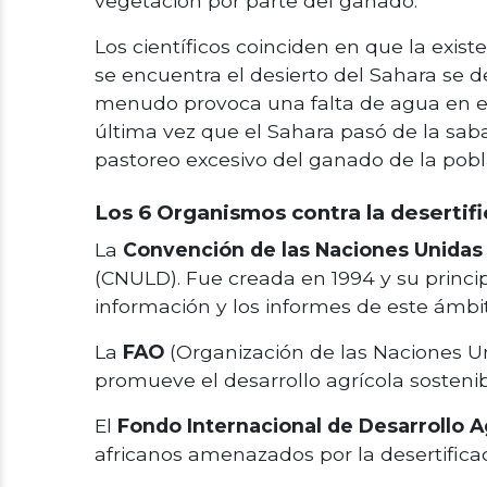
vegetación por parte del ganado.
Los científicos coinciden en que la exis
se encuentra el desierto del Sahara se de
menudo provoca una falta de agua en el
última vez que el Sahara pasó de la saba
pastoreo excesivo del ganado de la pobla
Los 6 Organismos contra la desertif
La
Convención de las Naciones Unidas p
(CNULD). Fue creada en 1994 y su principa
información y los informes de este ámbit
La
FAO
(Organización de las Naciones Un
promueve el desarrollo agrícola sostenib
El
Fondo Internacional de Desarrollo A
africanos amenazados por la desertificac