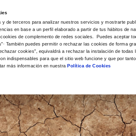
UÉ HACEMOS
CAMPUS AQUAE
HISTORIAS DEL CAMBIO
ies
 y de terceros para analizar nuestros servicios y mostrarte publ
encias en base a un perfil elaborado a partir de tus hábitos de n
 cookies de complemento de redes sociales. Puedes aceptar to
s”· También puedes permitir o rechazar las cookies de forma gr
echazar cookies”, equivaldrá a rechazar la instalación de todas 
on indispensables para que el sitio web funcione y que por tant
tar más información en nuestra
Política de Cookies