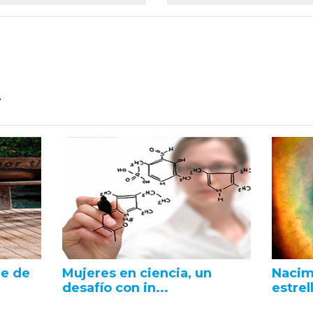
r
le de
Mujeres en ciencia, un
Nacim
desafío con in...
estrel