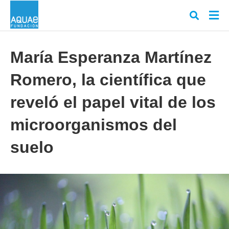
María Esperanza Martínez
Romero, la científica que
Escr
tu
cons
reveló el papel vital de los
y
puls
microorganismos del
en
INT
suelo