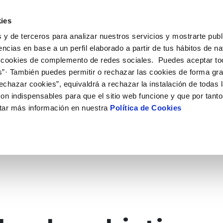
 HACEMOS
CAMPUS AQUAE
HISTORIAS DEL CAMBIO
ies
 y de terceros para analizar nuestros servicios y mostrarte publ
encias en base a un perfil elaborado a partir de tus hábitos de n
 cookies de complemento de redes sociales. Puedes aceptar to
s”· También puedes permitir o rechazar las cookies de forma gr
echazar cookies”, equivaldrá a rechazar la instalación de todas 
on indispensables para que el sitio web funcione y que por tant
tar más información en nuestra
Política de Cookies