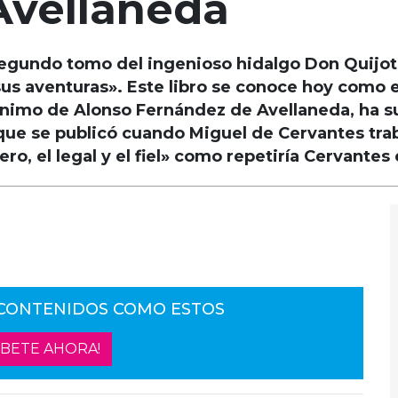
 Avellaneda
 «Segundo tomo del ingenioso hidalgo Don Quijo
 sus aventuras». Este libro se conoce hoy como 
dónimo de Alonso Fernández de Avellaneda, ha
 que se publicó cuando Miguel de Cervantes tra
ero, el legal y el fiel» como repe­ti­ría Cer­van­t
 CONTENIDOS COMO ESTOS
ÍBETE AHORA!