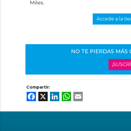
Miles.
Accede a la ti
NO TE PIERDAS MÁS
¡SUSCR
Compartir:
Facebook
X
LinkedIn
WhatsApp
Email