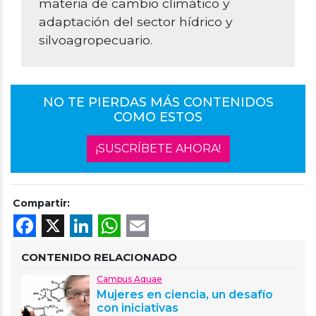
materia de cambio climático y
adaptación del sector hídrico y
silvoagropecuario.
NO TE PIERDAS MÁS CONTENIDOS
COMO ESTOS
¡SUSCRÍBETE AHORA!
Compartir:
Facebook
X
LinkedIn
WhatsApp
Email
CONTENIDO RELACIONADO
Campus Aquae
Mujeres en ciencia, un desafío
con iniciativas