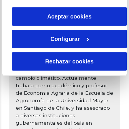
la agricultura y ii) Evaluación
por tanto no se pueden desactivar. Puedes consultar
económica exante de políticas
más información en nuestra
Política de Cookies
Aceptar cookies
agrícolas, medioambientales y de
adaptación al cambio climático. En
este contexto, su investigación ha
Configurar
tenido una estrecha relación entre la
identificación y evaluación del
vínculo entre agricultura, agua y
Rechazar cookies
vulnerabilidad de hogares agrícolas
heterogéneos, en un contexto de
cambio climático. Actualmente
trabaja como académico y profesor
de Economía Agraria de la Escuela de
Agronomía de la Universidad Mayor
en Santiago de Chile, y ha asesorado
a diversas instituciones
gubernamentales del país en