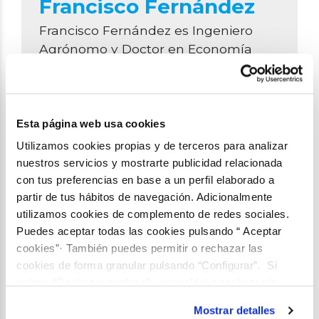
Francisco Fernández
Francisco Fernández es Ingeniero
Agrónomo y Doctor en Economía
Agraria, Alimentaria y de los Recursos
Naturales de la Universidad
Politécnica de Madrid. Se ha
especializado en el desarrollo y uso
Esta página web usa cookies
de métodos cuantitativos y
Utilizamos cookies propias y de terceros para analizar
herramientas de apoyo a la toma de
nuestros servicios y mostrarte publicidad relacionada
decisiones para evaluar los probables
con tus preferencias en base a un perfil elaborado a
impactos económicos de políticas y
partir de tus hábitos de navegación. Adicionalmente
sucesos climáticos que afectan a la
utilizamos cookies de complemento de redes sociales.
Puedes aceptar todas las cookies pulsando “ Aceptar
agricultura y recursos naturales. Su
cookies”· También puedes permitir o rechazar las
investigación actual gira en torno a
cookies de forma granular pulsando “Configurar”. Si
dos temas principales i) Evaluación
pulsas “Rechazar cookies”, equivaldrá a rechazar la
económica de los probables
instalación de todas las cookies salvo las necesarias que
impactos del cambio climático sobre
Mostrar detalles
son indispensables para que el sitio web funcione y que