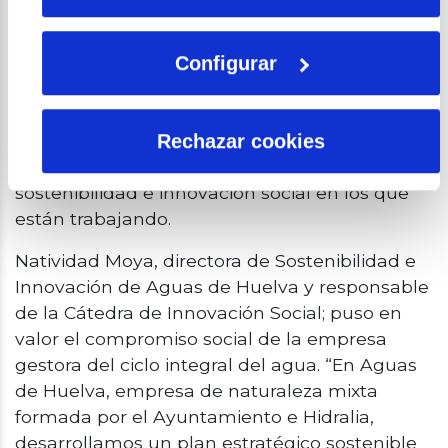
energético del sector del agua en España es el
equivalente al consumo de una provincia
Configurar
como Cantabria” ha concluido Tirado.
A continuación, se celebró una mesa redonda
Rechazar cookies
en la que expertas del sector del agua
abordaron proyectos concretos de
sostenibilidad e innovación social en los que
están trabajando.
Natividad Moya, directora de Sostenibilidad e
Innovación de Aguas de Huelva y responsable
de la Cátedra de Innovación Social; puso en
valor el compromiso social de la empresa
gestora del ciclo integral del agua. “En Aguas
de Huelva, empresa de naturaleza mixta
formada por el Ayuntamiento e Hidralia,
desarrollamos un plan estratégico sostenible