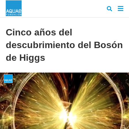
Cinco años del
descubrimiento del Bosón
Escr
tu
cons
de Higgs
y
puls
en
INT