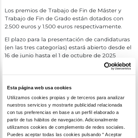
Los premios de Trabajo de Fin de Máster y
Trabajo de Fin de Grado están dotados con
2.500 euros y 1.500 euros respectivamente.
El plazo para la presentación de candidaturas
(en las tres categorías) estará abierto desde el
16 de junio hasta el 1 de octubre de 2025
(ambos inclusive). Los aspirantes deberán
inscribirse a través de los formularios de
inscripción disponibles para cada categoría, y
ateniéndose a los criterios especificados en las
Esta página web usa cookies
bases de cada convocatoria.
Utilizamos cookies propias y de terceros para analizar
nuestros servicios y mostrarte publicidad relacionada
Tesis Doctoral
con tus preferencias en base a un perfil elaborado a
partir de tus hábitos de navegación. Adicionalmente
Para participar en el Premio a la Mejor Tesis
utilizamos cookies de complemento de redes sociales.
Doctoral, las personas candidatas deberán
Puedes aceptar todas las cookies pulsando “ Aceptar