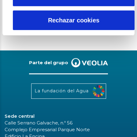
Misión Amazonas, una
colaboración ent...
Rechazar cookies
Parte del grupo
La fundación del Agua
Sede central
Calle Serrano Galvache, n.º 56
Complejo Empresarial Parque Norte
Edificio La Encina