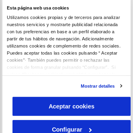
Esta página web usa cookies
Vivir sin agua, rodeado
Utilizamos cookies propias y de terceros para analizar
de agua
nuestros servicios y mostrarte publicidad relacionada
con tus preferencias en base a un perfil elaborado a
partir de tus hábitos de navegación. Adicionalmente
utilizamos cookies de complemento de redes sociales.
Puedes aceptar todas las cookies pulsando “ Aceptar
cookies”· También puedes permitir o rechazar las
cookies de forma granular pulsando “Configurar”. Si
pulsas “Rechazar cookies”, equivaldrá a rechazar la
instalación de todas las cookies salvo las necesarias que
Mostrar detalles
son indispensables para que el sitio web funcione y que
por tanto no se pueden desactivar. Puedes consultar
más información en nuestra
Política de Cookies
Aceptar cookies
Configurar