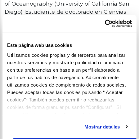
of Oceanography (University of California San
Diego). Estudiante de doctorado en Ciencias
del Mar en el Institut de Ciències del Mar de
Barcelona (ICM-CSIC). Licenciado en Ciencias
Ambientales, Máster en Cambio Global y
Máster en Comunicación Social de la
Esta página web usa cookies
Investigación Científica. Ha realizado estancias
Utilizamos cookies propias y de terceros para analizar
de investigación en Suiza, Reino Unido,
nuestros servicios y mostrarte publicidad relacionada
Canadá y EEUU, y ha participado en 5
con tus preferencias en base a un perfil elaborado a
campañas oceanográficas; dos de ellas en el
partir de tus hábitos de navegación. Adicionalmente
océano Antártico.
utilizamos cookies de complemento de redes sociales.
Puedes aceptar todas las cookies pulsando “ Aceptar
cookies”· También puedes permitir o rechazar las
Posts del autor
cookies de forma granular pulsando “Configurar”. Si
pulsas “Rechazar cookies”, equivaldrá a rechazar la
instalación de todas las cookies salvo las necesarias que
Mostrar detalles
son indispensables para que el sitio web funcione y que
por tanto no se pueden desactivar. Puedes consultar