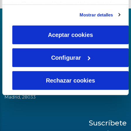
pulsas “Rechazar cookies”, equivaldrá a rechazar la
instalación de todas las cookies salvo las necesarias que
Mostrar detalles
son indispensables para que el sitio web funcione y que
Parte del grupo
por tanto no se pueden desactivar. Puedes consultar
más información en nuestra
Política de Cookies
Aceptar cookies
La fundación del Agua
Configurar
Sede central
Calle Serrano Galvache, n.º 56
Rechazar cookies
Complejo Empresarial Parque Norte
Edificio La Encina
Madrid, 28033
Suscríbete