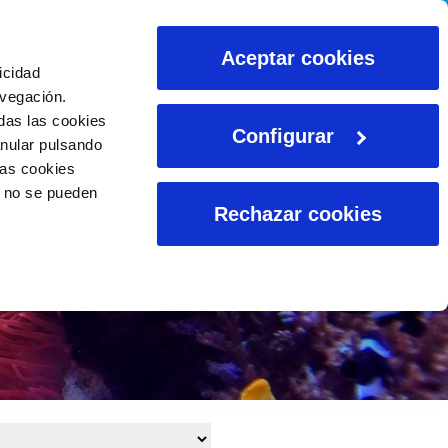
CALCULADORAS
Aceptar cookies
icidad
avegación.
das las cookies
Configurar
anular pulsando
las cookies
o no se pueden
Rechazar cookies