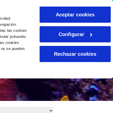
CALCULADORAS
Aceptar cookies
icidad
avegación.
das las cookies
Configurar
anular pulsando
las cookies
o no se pueden
Rechazar cookies