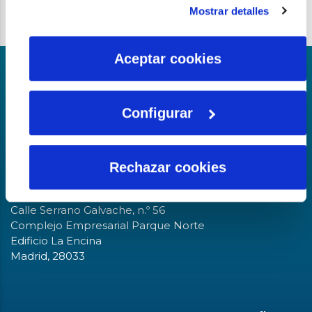
instalación de todas las cookies salvo las necesarias que
Mostrar detalles
son indispensables para que el sitio web funcione y que
por tanto no se pueden desactivar. Puedes consultar
más información en nuestra
Política de Cookies
Aceptar cookies
Parte del grupo
Configurar
La fundación del Agua
Rechazar cookies
Sede central
Calle Serrano Galvache, n.º 56
Complejo Empresarial Parque Norte
Edificio La Encina
Madrid, 28033