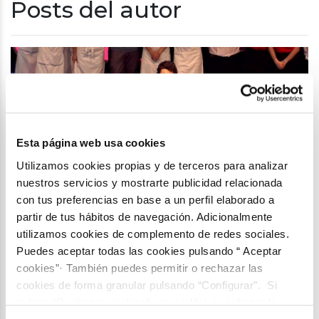
Posts del autor
Esta página web usa cookies
Utilizamos cookies propias y de terceros para analizar
nuestros servicios y mostrarte publicidad relacionada
con tus preferencias en base a un perfil elaborado a
partir de tus hábitos de navegación. Adicionalmente
utilizamos cookies de complemento de redes sociales.
Puedes aceptar todas las cookies pulsando “ Aceptar
Emprender al cubo, el
cookies”· También puedes permitir o rechazar las
proyecto de Áng...
cookies de forma granular pulsando “Configurar”. Si
pulsas “Rechazar cookies”, equivaldrá a rechazar la