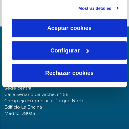
instalación de todas las cookies salvo las necesarias que
Mostrar detalles
son indispensables para que el sitio web funcione y que
por tanto no se pueden desactivar. Puedes consultar
más información en nuestra
Política de Cookies
Aceptar cookies
Parte del grupo
Configurar
La fundación del Agua
Rechazar cookies
Sede central
Calle Serrano Galvache, n.º 56
Complejo Empresarial Parque Norte
Edificio La Encina
Madrid, 28033