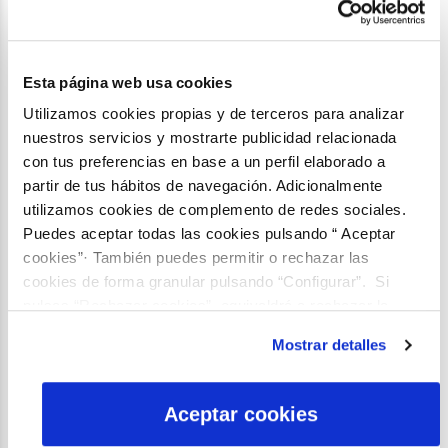
Esta página web usa cookies
Utilizamos cookies propias y de terceros para analizar
nuestros servicios y mostrarte publicidad relacionada
con tus preferencias en base a un perfil elaborado a
partir de tus hábitos de navegación. Adicionalmente
utilizamos cookies de complemento de redes sociales.
Puedes aceptar todas las cookies pulsando “ Aceptar
cookies”· También puedes permitir o rechazar las
Autores: Carmen Albiol y Francisco Angulo.
cookies de forma granular pulsando “Configurar”. Si
pulsas “Rechazar cookies”, equivaldrá a rechazar la
Galería de fotos
instalación de todas las cookies salvo las necesarias que
Mostrar detalles
son indispensables para que el sitio web funcione y que
por tanto no se pueden desactivar. Puedes consultar
2/1
más información en nuestra
Política de Cookies
Aceptar cookies