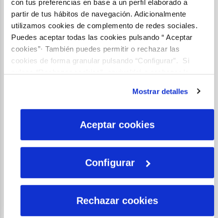
con tus preferencias en base a un perfil elaborado a
partir de tus hábitos de navegación. Adicionalmente
utilizamos cookies de complemento de redes sociales.
Puedes aceptar todas las cookies pulsando “ Aceptar
cookies”· También puedes permitir o rechazar las
cookies de forma granular pulsando “Configurar”. Si
Wikiaquae
pulsas “Rechazar cookies”, equivaldrá a rechazar la
Europa debe potenciar
instalación de todas las cookies salvo las necesarias que
Mostrar detalles
son indispensables para que el sitio web funcione y que
la adaptación al
por tanto no se pueden desactivar. Puedes consultar
cambio climático
más información en nuestra
Política de Cookies
Aceptar cookies
Configurar
Rechazar cookies