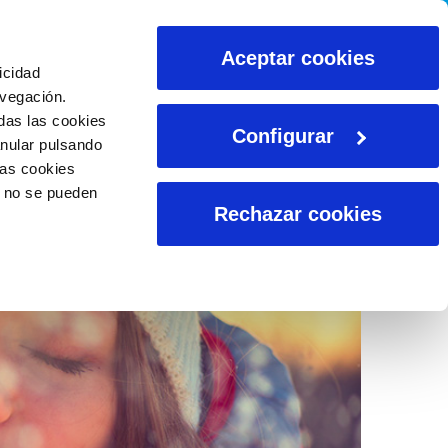
CALCULADORAS
Aceptar cookies
icidad
avegación.
das las cookies
Configurar
anular pulsando
las cookies
o no se pueden
Rechazar cookies