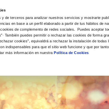
UÉ HACEMOS
CAMPUS AQUAE
HISTORIAS DEL CAMBIO
ies
 y de terceros para analizar nuestros servicios y mostrarte publ
encias en base a un perfil elaborado a partir de tus hábitos de n
 cookies de complemento de redes sociales. Puedes aceptar to
s”· También puedes permitir o rechazar las cookies de forma gr
echazar cookies”, equivaldrá a rechazar la instalación de todas 
on indispensables para que el sitio web funcione y que por tant
tar más información en nuestra
Política de Cookies