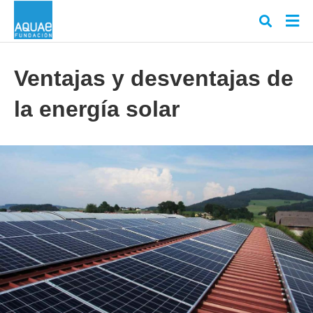
Ventajas y desventajas de
la energía solar
Escr
tu
cons
y
puls
en
INT