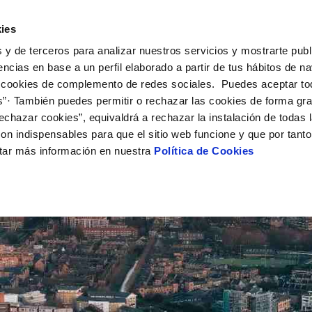
UÉ HACEMOS
CAMPUS AQUAE
HISTORIAS DEL CAMBIO
ies
 y de terceros para analizar nuestros servicios y mostrarte publ
encias en base a un perfil elaborado a partir de tus hábitos de n
 cookies de complemento de redes sociales. Puedes aceptar to
s”· También puedes permitir o rechazar las cookies de forma gr
echazar cookies”, equivaldrá a rechazar la instalación de todas 
on indispensables para que el sitio web funcione y que por tant
tar más información en nuestra
Política de Cookies