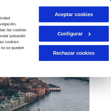
CALCULADORAS
Aceptar cookies
icidad
avegación.
das las cookies
Configurar
anular pulsando
las cookies
o no se pueden
Rechazar cookies