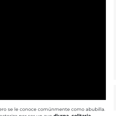
pero se le conoce comúnmente como abubilla.
acteriza por ser un ave
diurna, solitaria,