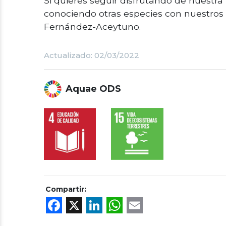
Si quieres seguir disfrutando de nuestra 
conociendo otras especies con nuestros
Fernández-Aceytuno.
Actualizado: 02/03/2022
Aquae ODS
Compartir:
Facebook
X
LinkedIn
WhatsApp
Email