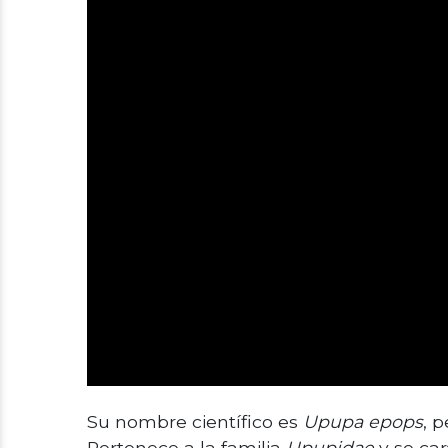
Su nombre científico es
Upupa epops
, 
Pertenece a la familia
Upupidae
y se car