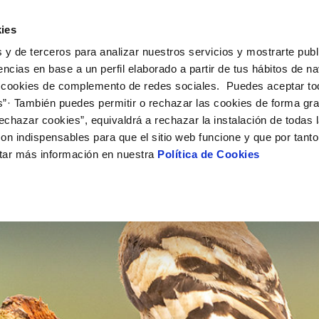
UÉ HACEMOS
CAMPUS AQUAE
HISTORIAS DEL CAMBIO
ies
 y de terceros para analizar nuestros servicios y mostrarte publ
encias en base a un perfil elaborado a partir de tus hábitos de n
 cookies de complemento de redes sociales. Puedes aceptar to
s”· También puedes permitir o rechazar las cookies de forma gr
echazar cookies”, equivaldrá a rechazar la instalación de todas 
on indispensables para que el sitio web funcione y que por tant
tar más información en nuestra
Política de Cookies