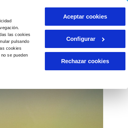
CALCULADORAS
Aceptar cookies
icidad
avegación.
das las cookies
Configurar
anular pulsando
las cookies
o no se pueden
Rechazar cookies